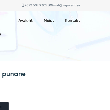
+372 507 9305 |
mati@keporant.ee
Avaleht
Meist
Kontakt
e
 punane
I