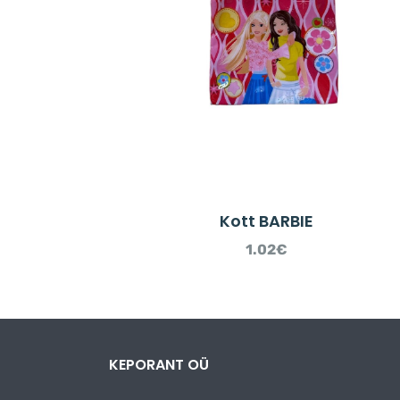
UNDEFINED
ARRAY
KEY
"ARIA-
DESCRIBEDBY_TEX
IN
/DATA01/VIRT16
CONTENT/PLUGIN
TO-
CART.PHP
ON
LINE
40
Kott BARBIE
1.02
€
KEPORANT OÜ