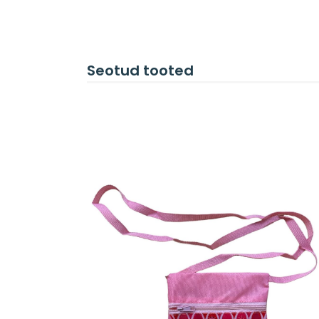
Seotud tooted
LISA KORVI
/
VAATA
WARNING
: