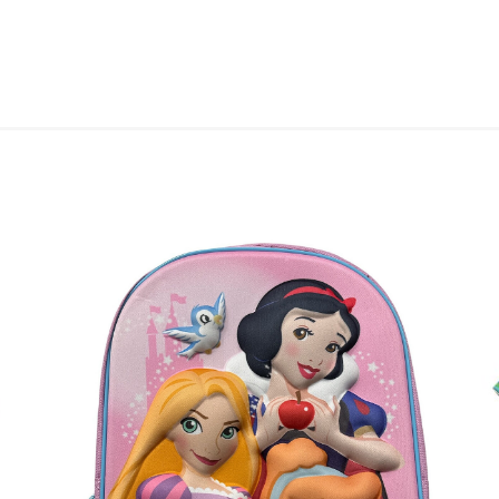
LISA KORVI
/
VAATA
WARNING
: