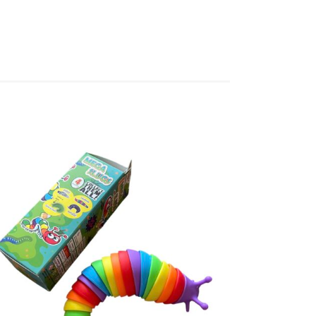
LISA KORVI
/
VAATA
WARNING
:
UNDEFINED
ARRAY
KEY
"ARIA-