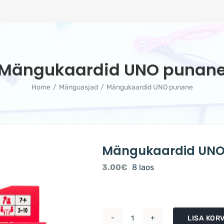
Mängukaardid UNO punan
Home
Mänguasjad
Mängukaardid UNO punane
Mängukaardid UNO
3.00
€
8 laos
LISA KORV
Mängukaardid